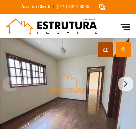
Área do Cliente
|
(019) 3024-3000