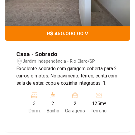
R$ 450.000,00 V
Casa - Sobrado
Jardim Independência - Rio Claro/SP
Excelente sobrado com garagem coberta para 2
carros e motos. No pavimento térreo, conta com
sala de estar, copa e cozinha integradas, 1
banheiro social, 2 quartos e área de serviço. No
andar superior, possui 1 suíte e uma ampla sala
3
2
2
125m²
de TV. Entre em contato e agende sua visita!
Dorm.
Banho
Garagens
Terreno