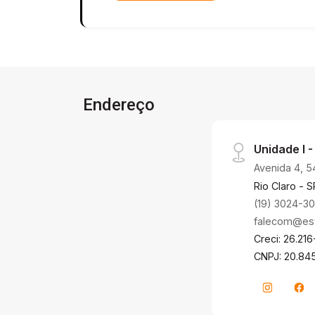
Endereço
Unidade I -
Avenida 4, 5
Rio Claro - S
(19) 3024-3
falecom@estr
Creci: 26.216
CNPJ: 20.84