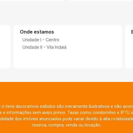
Onde estamos
Unidade I - Centro
Unidade II - Vila Indaiá
s e itens decorativos exibidos são meramente ilustrativos e não aco
res e informações sem aviso prévio. Taxas como condomínio e IPTU s
ilidade dos imóveis anunciados pode variar devido à alta rotatividade
reserva, compra, venda ou locação.