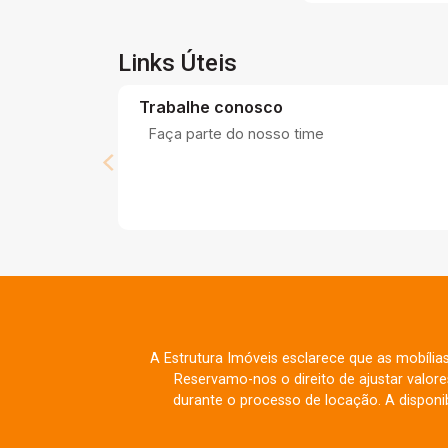
Links Úteis
Trabalhe conosco
Faça parte do nosso time
A Estrutura Imóveis esclarece que as mobília
Reservamo-nos o direito de ajustar valo
durante o processo de locação. A disponib