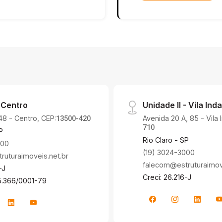
 Centro
Unidade II - Vila Inda
48 - Centro, CEP:
Avenida 20 A, 85 - Vila 
13500-420
710
P
Rio Claro - SP
000
(19) 3024-3000
uturaimoveis.net.br
falecom@estruturaimove
-J
Creci: 26.216-J
5.366/0001-79