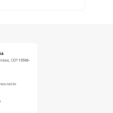
iá
Indaiá, CEP:
13506-
is.net.br