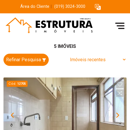
Área do Cliente
|
(019) 3024-3000
5 IMÓVEIS
Refinar Pesquisa
Cód.
12705