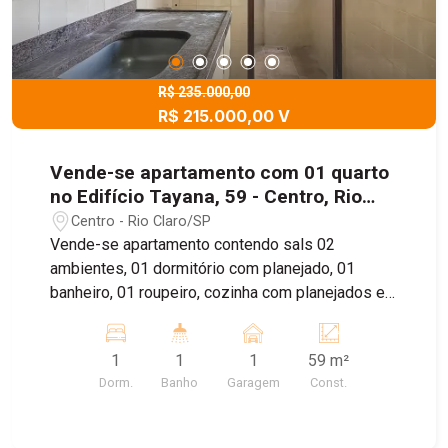
R$ 235.000,00
R$ 215.000,00 V
Vende-se apartamento com 01 quarto
no Edifício Tayana, 59 - Centro, Rio
Claro/SP
Centro - Rio Claro/SP
Vende-se apartamento contendo sals 02
ambientes, 01 dormitório com planejado, 01
banheiro, 01 roupeiro, cozinha com planejados e
lavanderia. Possui 01 vaga de garagem coberta
1
1
1
59 m²
Dorm.
Banho
Garagem
Const.