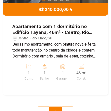
R$ 240.000,00 V
Apartamento com 1 dormitório no
Edifício Tayana, 46m² - Centro, Rio
Claro/SP
Centro - Rio Claro/SP
Belíssimo apartamento, com pintura nova e feita
toda manutenção, no centro da cidade e contem 1
Dormitório com armário , sala de estar, cozinha
com armários , 1 banheiro completo com box e
armário e Área de serviço. Perto de Farmácias,
1
1
1
46 m²
Padaria, Supermercado, tudo ao alcance.
Dorm.
Banho
Garagem
Const.