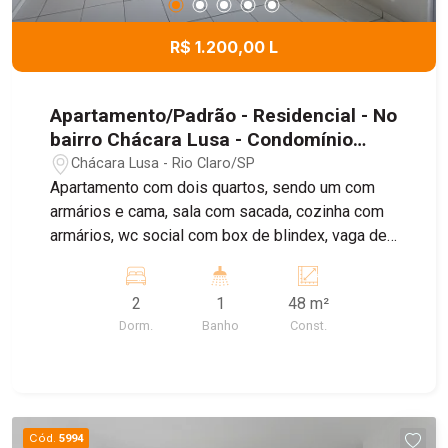
R$ 1.200,00 L
Apartamento/Padrão - Residencial - No
bairro Chácara Lusa - Condomínio
Residencial Finesse
Chácara Lusa - Rio Claro/SP
Apartamento com dois quartos, sendo um com
armários e cama, sala com sacada, cozinha com
armários, wc social com box de blindex, vaga de
garagem
2
1
48 m²
Dorm.
Banho
Const.
Cód.
5994