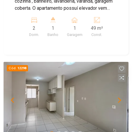
cozinha , banheiro, lavanderia, varanda, garagem
coberta. O apartamento possuí elevador vem
repleto de móveis planejados , gesso , mármore
e ar condicionado. Condomínio conta com :
2
1
1
49 m²
Quiosques para Churrasco Piscina adulto e
Dorm.
Banho
Garagem
Const.
Infantil Quadra Poliesportiva Salão de Festas
Água e gás incluso no condominio.
Cód.
12298