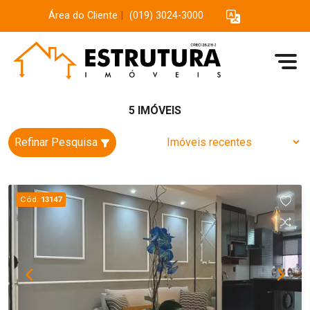
Área do Cliente
|
(019) 3024-3000
5 IMÓVEIS
Refinar Pesquisa
Cód.
13147