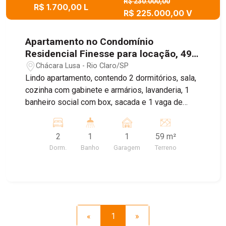
R$ 230.000,00
R$ 1.700,00 L
R$ 225.000,00 V
Apartamento no Condomínio
Residencial Finesse para locação, 49
m² - Rio Claro/SP
Chácara Lusa - Rio Claro/SP
Lindo apartamento, contendo 2 dormitórios, sala,
cozinha com gabinete e armários, lavanderia, 1
banheiro social com box, sacada e 1 vaga de
garagem descoberta. Contém elevador, área de
lazer com quiosque, salão de festas, playground,
2
1
1
59 m²
quadra e piscina. Agende sua visita!
Dorm.
Banho
Garagem
Terreno
«
1
»