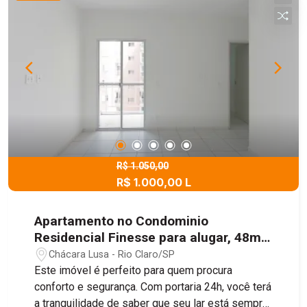
R$ 1.050,00
R$ 1.000,00 L
Apartamento no Condominio
Residencial Finesse para alugar, 48m²
- Chácara Lusa, Rio Claro/SP
Chácara Lusa - Rio Claro/SP
Este imóvel é perfeito para quem procura
conforto e segurança. Com portaria 24h, você terá
a tranquilidade de saber que seu lar está sempre