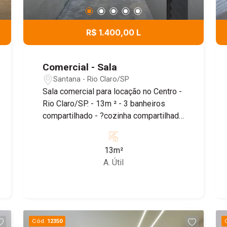
R$ 1.400,00 L
Comercial - Sala
Santana - Rio Claro/SP
Sala comercial para locação no Centro -
Rio Claro/SP. - 13m ² - 3 banheiros
compartilhado - ?cozinha compartilhada
- Recuo com vaga para 2 carro e 3
motos compartilhado o ideal para os
13m²
clientes Localizado no centro próximo
A. Útil
da Avenida Visconde de Rio Claro,
supermercado Covabra, Academia
Panobianco, Unimed, posto de gasolina
Petrobrás entre outros comércios
locais.
Cód.
12350