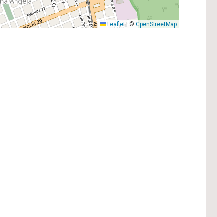
Leaflet
|
©
OpenStreetMap