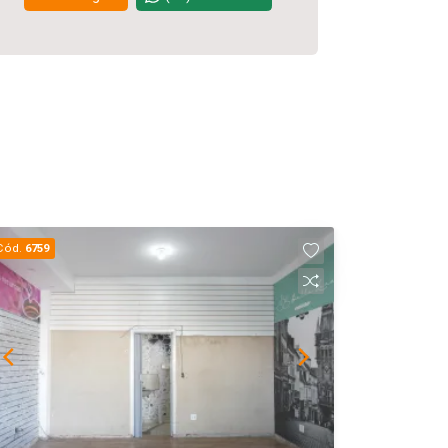
Cód.
6759