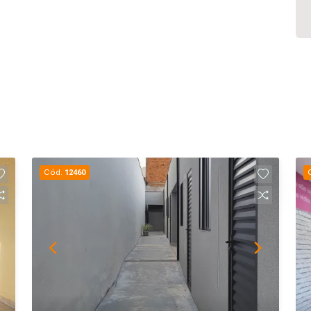
Cód.
12460