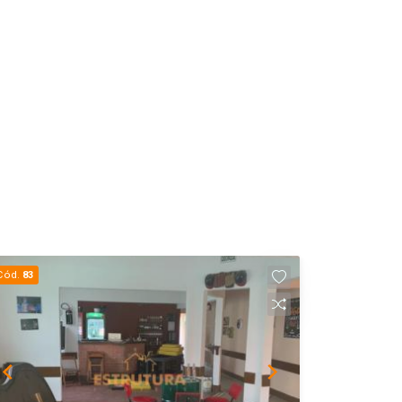
Cód.
83