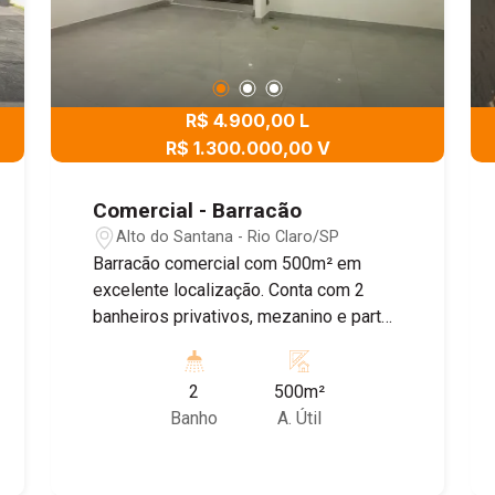
R$ 4.900,00 L
R$ 1.300.000,00 V
Comercial - Barracão
Alto do Santana - Rio Claro/SP
Barracão comercial com 500m² em
excelente localização. Conta com 2
banheiros privativos, mezanino e parte
inferior fechada com blindex e piso em
porcelanato, ideal para escritório ou
2
500m²
recepção. Amplo espaço interno,
Banho
A. Útil
versátil e pronto para receber sua
empresa. Agende já sua visita!