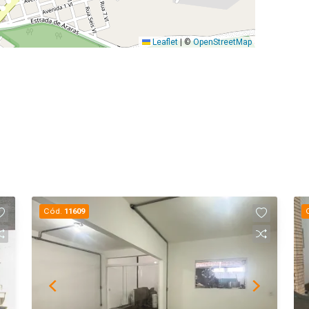
Leaflet
|
©
OpenStreetMap
Cód.
11609