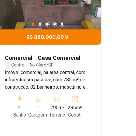
R$ 880.000,00 V
Comercial - Casa Comercial
Centro - Rio Claro/SP
Imóvel comercial, na área central, com
infraestrutura para bar, com 285 m² de
construção, 02 banheiros, masculino e
feminino, cozinha industrial, ambiente
externo. Agende sua visita!
2
1
290m²
285m²
Banho
Garagem
Terreno
Const.