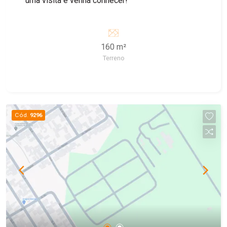
uma visita e venha conhecer!
160 m²
Terreno
Cód.
9296