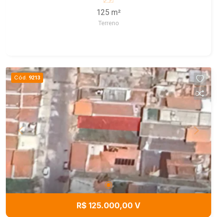
obter mais informações.
125 m²
Terreno
Cód.
9213
R$ 125.000,00 V