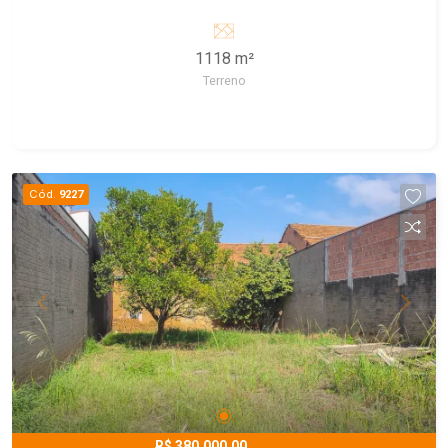
1118 m²
Terreno
Cód.
9227
R$ 380.000,00