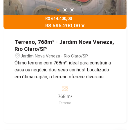
R$ 614.400,00
R$ 595.200,00 V
Terreno, 768m² - Jardim Nova Veneza,
Rio Claro/SP
Jardim Nova Veneza - Rio Claro/SP
Ótimo terreno com 768m², ideal para construir a
casa ou negócio dos seus sonhos! Localizado
em ótima região, o terreno oferece diversas
possibilidades para quem deseja investir em um
imóvel residencial ou comercial. Não perca essa
768 m²
oportunidade, entre em contato conosco e
Terreno
agende uma visita!