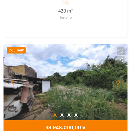
420 m²
Terreno
Cód.
5684
R$ 948.000,00 V