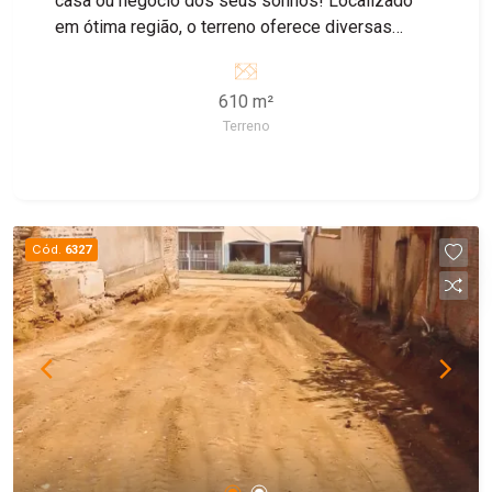
casa ou negócio dos seus sonhos! Localizado
em ótima região, o terreno oferece diversas
possibilidades para quem deseja investir em um
imóvel residencial ou comercial. Não perca essa
610 m²
oportunidade, entre em contato conosco e
Terreno
agende uma visita!
Cód.
6327