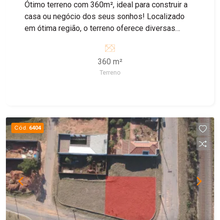
Ótimo terreno com 360m², ideal para construir a
casa ou negócio dos seus sonhos! Localizado
em ótima região, o terreno oferece diversas
possibilidades para quem deseja investir em um
imóvel residencial ou comercial. Não perca essa
360 m²
oportunidade, entre em contato conosco e
Terreno
agende uma visita!
Cód.
6404