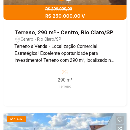
R$ 299.000,00
R$ 250.000,00 V
Terreno, 290 m² - Centro, Rio Claro/SP
Centro - Rio Claro/SP
Terreno à Venda - Localização Comercial
Estratégica! Excelente oportunidade para
investimento! Terreno com 290 m², localizado na
Rua 1, próximo à conhecida loja Maravilhas do
Lar, em uma das regiões com maior fluxo de
290 m²
passagem da cidade. Ideal para instalação de
Terreno
comércios, serviços ou empreendimentos que
buscam visibilidade e alto potencial de clientes. -
Localização privilegiada - Grande movimentação
de pedestres e veículos - Zona comercial
consolidada Estuda permuta com imóvel . Não
Cód.
6326
perca essa chance de garantir um ponto
estratégico para o seu negócio!