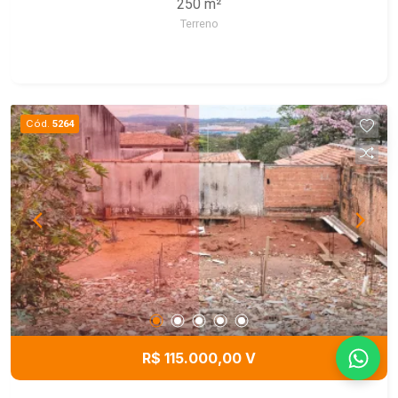
250 m²
Terreno
Cód.
5264
R$ 115.000,00 V