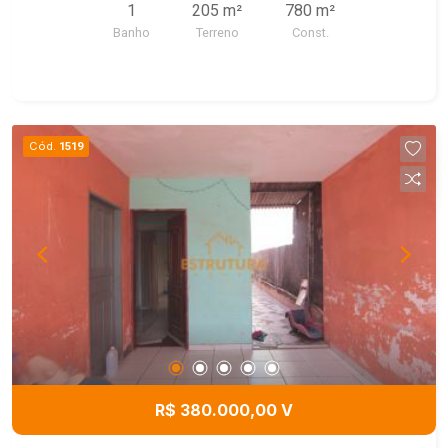
1
205 m²
780 m²
Banho
Terreno
Const.
Cód.
1519
R$ 380.000,00 V