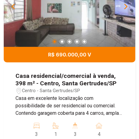
R$ 690.000,00 V
Casa residencial/comercial à venda,
398 m² - Centro, Santa Gertrudes/SP
Centro - Santa Gertrudes/SP
Casa em excelente localização com
possibilidade de ser residencial ou comercial.
Contendo garagem coberta para 4 carros, ampla
sala de tv, 3 dormitórios sendo 1 suite com
closet, banheiro social e cozinha. Aos fundos
3
1
3
4
lavanderia, área gourmet, amplo quintal e 2