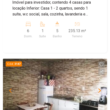
Imóvel para investidor, contendo 4 casas para
locação Inferior: Casa 1 - 2 quartos, sendo 1
suíte, w.c social, sala, cozinha, lavanderia e
corredor; Casa 2 - 1 dormitório, w.c social, sala,
cozinha conjugada com lavanderia. Superior: Casa
6
1
5
235.13 m²
3 - 2 dormitórios, w.c social, sala, cozinha com
Dorm.
Suite
Banho
Terreno
lavanderia e sacada; Casa 4 - 1 dormitório, w.c
social, sala ,cozinha e lavanderia.
Cód.
3147