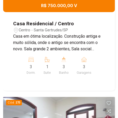
R$ 750.000,00 V
Casa Residencial / Centro
Centro - Santa Gertrudes/SP
Casa em ótima localização. Construção antiga e
muito sólida, onde o antigo se encontra com o
novo. Sala grande 2 ambientes, Sala social
independente, 3 dormitórios com armários sendo
1 suíte, e mais um dormitório reversível, cozinha,
3
1
3
3
despensa, área gourmet, área superior para
Dorm.
Suite
Banho
Garagens
festas. Venha conhecer...!!
Cód.
273