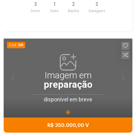
3
1
2
2
churrasqueira - fogão - armários - balcão e pias
Dorm.
Suite
Banho
Garagens
Banheiro. - Lavanderia - Garagem para 2 carros
cobertos e Portão Eletrônico. Venha conferir !!
Cód.
205
Imagem em
preparação
disponível em breve
R$ 350.000,00 V