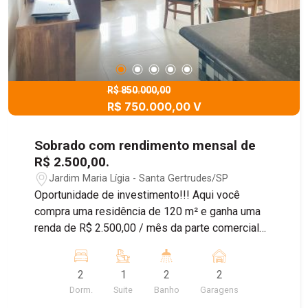
R$ 850.000,00
R$ 750.000,00 V
Sobrado com rendimento mensal de
R$ 2.500,00.
Jardim Maria Lígia - Santa Gertrudes/SP
Oportunidade de investimento!!! Aqui você
compra uma residência de 120 m² e ganha uma
renda de R$ 2.500,00 / mês da parte comercial
que já está alugada. Localização central
privilegiada de esquina. Próxima à padaria,
2
1
2
2
supermercado e vários comércios. A residência é
Dorm.
Suite
Banho
Garagens
um sobrado com excelente vista da cidade,