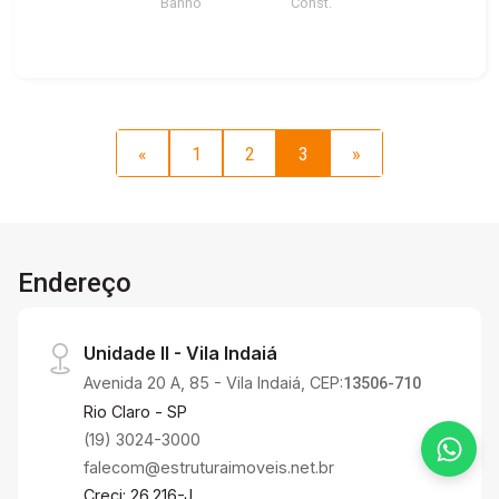
Banho
Const.
«
1
2
3
»
Endereço
Unidade II - Vila Indaiá
Avenida 20 A, 85 - Vila Indaiá, CEP:
13506-710
Rio Claro - SP
(19) 3024-3000
falecom@estruturaimoveis.net.br
Creci: 26.216-J