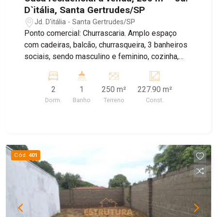
D`itália, Santa Gertrudes/SP
Jd. D'itália - Santa Gertrudes/SP
Ponto comercial: Churrascaria. Amplo espaço
com cadeiras, balcão, churrasqueira, 3 banheiros
sociais, sendo masculino e feminino, cozinha,
geladeiras para bebidas, 4 freezers, buffet para
saladas, climatizador e gerador de energia. Casa
2
1
250 m²
227.90 m²
aos fundos contendo 2 dormitórios, 1 banheiro
Dorm.
Banho
Terreno
Const.
social, sala e despensa. Possui quintal com área
de serviço e gás industrial. Agende sua visita!
Cód.
401