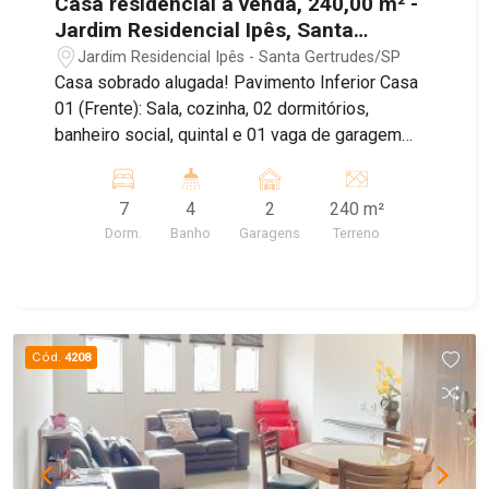
Casa residencial à venda, 240,00 m² -
Jardim Residencial Ipês, Santa
Gertrudes/SP
Jardim Residencial Ipês - Santa Gertrudes/SP
Casa sobrado alugada! Pavimento Inferior Casa
01 (Frente): Sala, cozinha, 02 dormitórios,
banheiro social, quintal e 01 vaga de garagem
coberta. Casa 02 (Fundos): Sala, cozinha, 01
dormitório, banheiro social e quintal. Pavimento
7
4
2
240 m²
Superior Casa 03 (Frente): Sala, cozinha, 03
Dorm.
Banho
Garagens
Terreno
dormitórios, banheiro social, quintal e 01 vaga de
garagem coberta. Casa 04 (Fundos): Sala,
cozinha, 01 dormitório, banheiro social e quintal.
Agende uma visita!
Cód.
4208