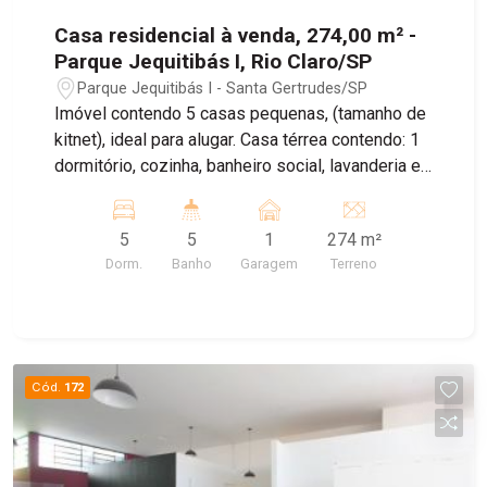
Casa residencial à venda, 274,00 m² -
Parque Jequitibás I, Rio Claro/SP
Parque Jequitibás I - Santa Gertrudes/SP
Imóvel contendo 5 casas pequenas, (tamanho de
kitnet), ideal para alugar. Casa térrea contendo: 1
dormitório, cozinha, banheiro social, lavanderia e
garagem coberta para 1 veiculo; Casas 1 e 2
andares contendo: sala, 1 dormitório, cozinha,
5
5
1
274 m²
banheiro social e sacada. Duas casas nos fundos
Dorm.
Banho
Garagem
Terreno
contendo: sala, 1 dormitório, cozinha, banheiro
social, lavanderia e sacada (casa no andar
superior). Agende sua visita!
Cód.
172