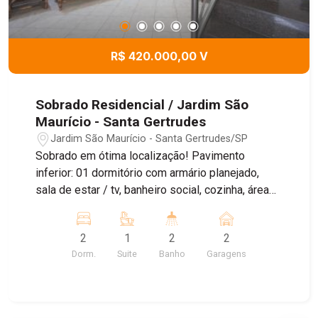
R$ 420.000,00 V
Sobrado Residencial / Jardim São
Maurício - Santa Gertrudes
Jardim São Maurício - Santa Gertrudes/SP
Sobrado em ótima localização! Pavimento
inferior: 01 dormitório com armário planejado,
sala de estar / tv, banheiro social, cozinha, área
de serviço, quintal, churrasqueira e 02 vagas de
garagem. Pavimento superior: 01 suíte com
2
1
2
2
sacada e sala de tv. Agende uma visita!
Dorm.
Suite
Banho
Garagens