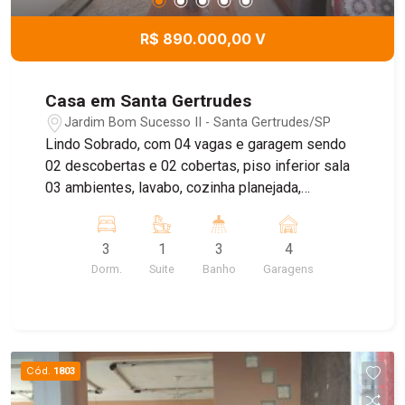
R$ 890.000,00 V
Casa em Santa Gertrudes
Jardim Bom Sucesso II - Santa Gertrudes/SP
Lindo Sobrado, com 04 vagas e garagem sendo
02 descobertas e 02 cobertas, piso inferior sala
03 ambientes, lavabo, cozinha planejada,
lavanderia, espaço gourmet com dormitório e W.C
social externo. Piso superior 03 dormitórios
3
1
3
4
sendo 01 suíte com closet e hidro, 01 escritório,
Dorm.
Suite
Banho
Garagens
varanda e W.C social, Vale a pena conferir . Aceita
imóvel de menor valor!!
Cód.
1803