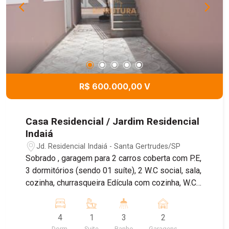
R$ 600.000,00 V
Casa Residencial / Jardim Residencial
Indaiá
Jd. Residencial Indaiá - Santa Gertrudes/SP
Sobrado , garagem para 2 carros coberta com P.E,
3 dormitórios (sendo 01 suíte), 2 W.C social, sala,
cozinha, churrasqueira Edícula com cozinha, W.C
social e 01 dormitório.
4
1
3
2
Dorm.
Suite
Banho
Garagens