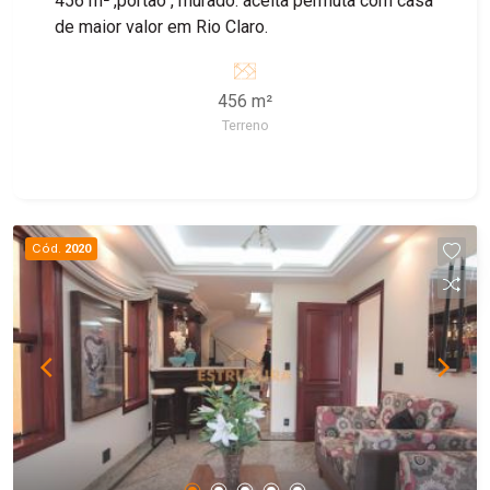
456 m² ,portão , murado. aceita permuta com casa
de maior valor em Rio Claro.
456 m²
Terreno
Cód.
2020