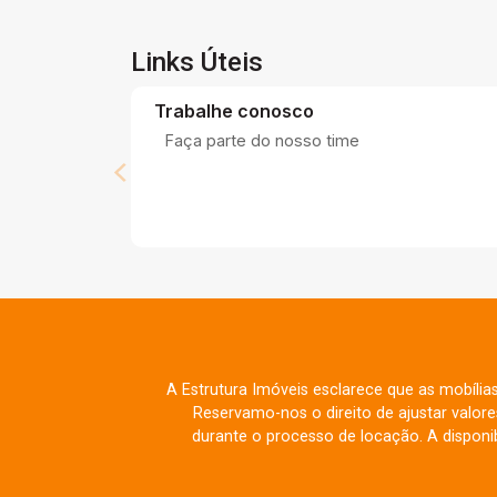
Links Úteis
Trabalhe conosco
Faça parte do nosso time
A Estrutura Imóveis esclarece que as mobília
Reservamo-nos o direito de ajustar valo
durante o processo de locação. A disponib