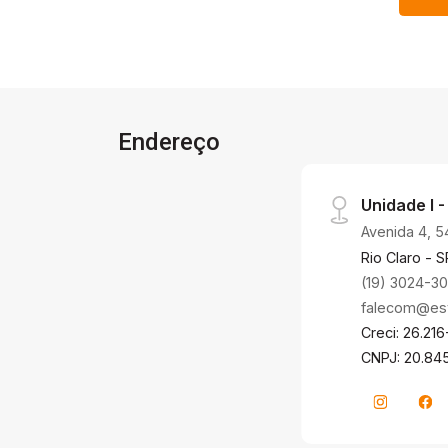
Endereço
Unidade I -
Avenida 4, 5
Rio Claro - S
(19) 3024-3
falecom@estr
Creci: 26.216
CNPJ: 20.84