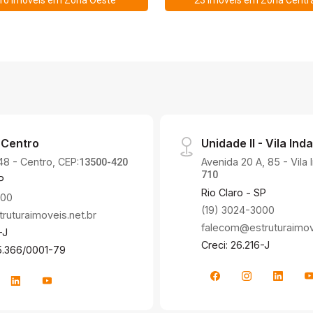
10 Imóveis em
Zona Oeste
23 Imóveis em
Zona Centra
 Centro
Unidade II - Vila Inda
48 - Centro, CEP:
Avenida 20 A, 85 - Vila 
13500-420
710
P
Rio Claro - SP
000
(19) 3024-3000
uturaimoveis.net.br
falecom@estruturaimove
-J
Creci: 26.216-J
5.366/0001-79