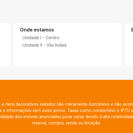
Onde estamos
Unidade I - Centro
Unidade II - Vila Indaiá
s e itens decorativos exibidos são meramente ilustrativos e não aco
res e informações sem aviso prévio. Taxas como condomínio e IPTU s
ilidade dos imóveis anunciados pode variar devido à alta rotatividade
reserva, compra, venda ou locação.