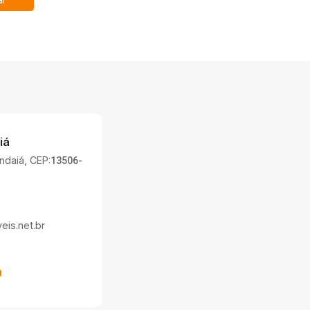
l
iá
Indaiá, CEP:
13506-
is.net.br