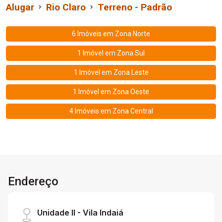
Alugar
Rio Claro
Terreno - Padrão
6 Imóveis em
Zona Norte
1 Imóvel em
Zona Sul
1 Imóvel em
Zona Leste
1 Imóvel em
Zona Oeste
4 Imóveis em
Zona Central
Endereço
Unidade II - Vila Indaiá