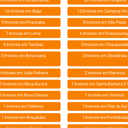
0 Imóveis em
Cordeirópolis
26 Imóveis em
Itirapina
16 Imóveis em
Ajapi
12 Imóveis em
Campina Ver
9 Imóveis em
Piracicaba
8 Imóveis em
São Paulo
7 Imóveis em
Leme
6 Imóveis em
Pirassunung
4 Imóveis em
Tambaú
3 Imóveis em
Charquead
3 Imóveis em
Americana
3 Imóveis em
Uberlândia
3 Imóveis em
João Pinheiro
2 Imóveis em
Barretos
1 Imóveis em
Nova Aurora
1 Imóveis em
Santa Bárbara D
1 Imóveis em
Nova Odessa
1 Imóveis em
Vinhedo
1 Imóveis em
Valinhos
1 Imóveis em
Pilar do Sul
1 Imóveis em
Araçatuba
1 Imóveis em
Portelândia