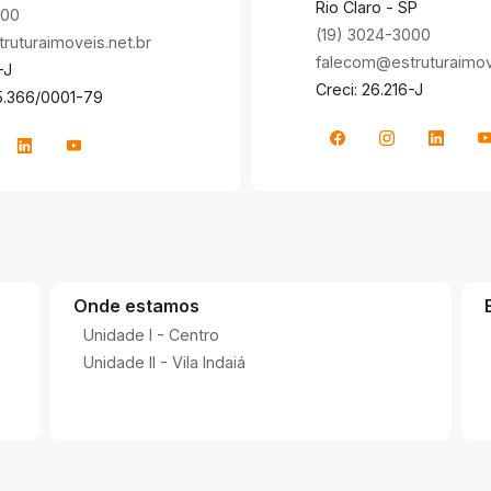
Rio Claro - SP
000
(19) 3024-3000
uturaimoveis.net.br
falecom@estruturaimove
-J
Creci: 26.216-J
5.366/0001-79
Onde estamos
Unidade I - Centro
Unidade II - Vila Indaiá