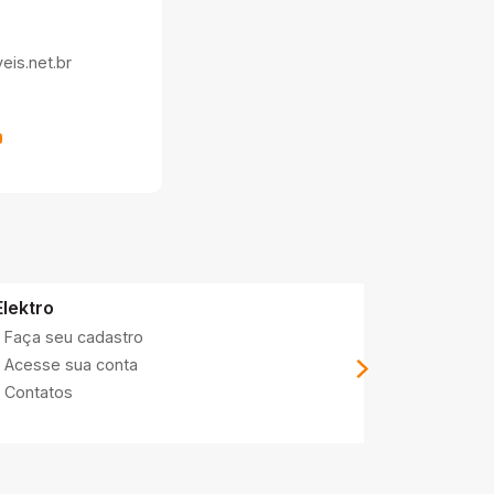
is.net.br
Elektro
DAAE
Faça seu cadastro
Contatos
Acesse sua conta
Acesse su
Contatos