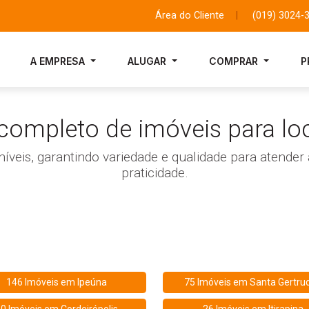
Área do Cliente
|
(019) 3024-
A EMPRESA
ALUGAR
COMPRAR
P
 completo de imóveis para lo
níveis, garantindo variedade e qualidade para atende
praticidade.
146 Imóveis em
Ipeúna
75 Imóveis em
Santa Gertru