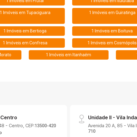
1 Imóveis em
Frutal
1 Imóveis em
Ituiutaba
1 Imóveis em
Tupaciguara
1 Imóveis em
Guiratinga
1 Imóveis em
Bertioga
1 Imóveis em
Boituva
1 Imóveis em
Confresa
1 Imóveis em
Cosmópolis
Morato
1 Imóveis em
Itanhaém
 Centro
Unidade II - Vila Inda
48 - Centro, CEP:
Avenida 20 A, 85 - Vila 
13500-420
710
P