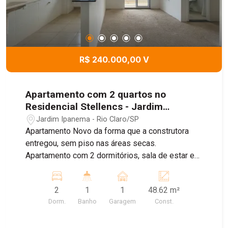
R$ 240.000,00 V
Apartamento com 2 quartos no
Residencial Stellencs - Jardim
Ipanema, Rio Claro/SP
Jardim Ipanema - Rio Claro/SP
Apartamento Novo da forma que a construtora
entregou, sem piso nas áreas secas.
Apartamento com 2 dormitórios, sala de estar e
jantar integrada, sacada, banheiro social,
lavanderia, garagem para 1 carro
2
1
1
48.62 m²
Dorm.
Banho
Garagem
Const.