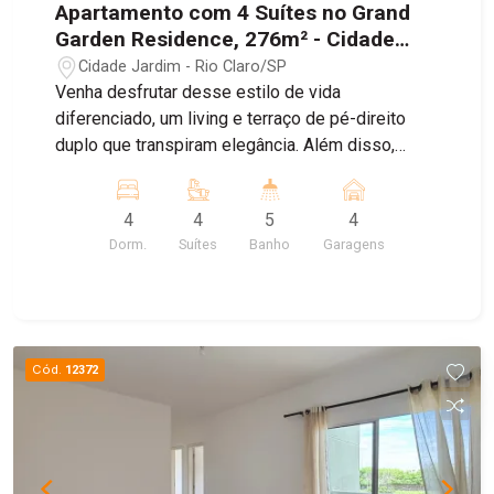
Apartamento com 4 Suítes no Grand
Garden Residence, 276m² - Cidade
Jardim, Rio Claro/SP
Cidade Jardim - Rio Claro/SP
Venha desfrutar desse estilo de vida
diferenciado, um living e terraço de pé-direito
duplo que transpiram elegância. Além disso,
desfrute de 4 suítes impecáveis, 4 Vagas de
Garagem. Com portaria blindada, um espaço pet
4
4
5
4
pensado com carinho para seus companheiros de
Dorm.
Suítes
Banho
Garagens
quatro patas, elevadores social e de serviço
separados para a sua comodidade, play kids para
a diversão dos pequenos, academia e até
mesmo um espaço de coworking para as mentes
criativas.
Cód.
12372