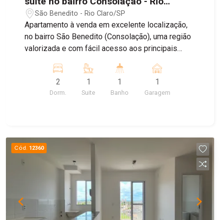
suíte no bairro Consolação - Rio
Claro/SP
São Benedito - Rio Claro/SP
Apartamento à venda em excelente localização,
no bairro São Benedito (Consolação), uma região
valorizada e com fácil acesso aos principais
pontos da cidade. O imóvel oferece: * 02
dormitórios, sendo 01 suíte * Cozinha com
2
1
1
1
armários e cooktop * Banheiro social * Box de
Dorm.
Suite
Banho
Garagem
vidro nos dois banheiros * 01 vaga de garagem
coberta Localizado próximo à Rua 14, Avenida da
Saudade, Supermercado Savegnago e com
acesso rápido ao Boulevard dos Jardins,
proporcionando praticidade e comodidade no dia
Cód.
12360
a dia. Ideal para quem busca conforto,
funcionalidade e ótima localização.