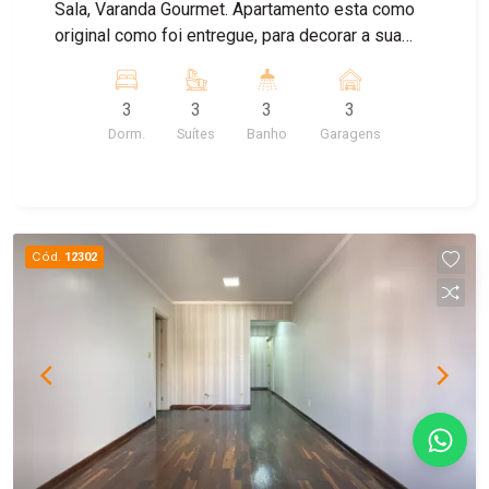
Sala, Varanda Gourmet. Apartamento esta como
original como foi entregue, para decorar a sua
maneira. Sol da Manhã .
3
3
3
3
Dorm.
Suítes
Banho
Garagens
Cód.
12302