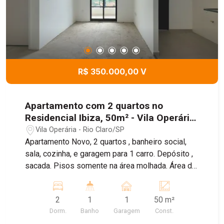
R$ 350.000,00 V
Apartamento com 2 quartos no
Residencial Ibiza, 50m² - Vila Operária,
Rio Claro/SP
Vila Operária - Rio Claro/SP
Apartamento Novo, 2 quartos , banheiro social,
sala, cozinha, e garagem para 1 carro. Depósito ,
sacada. Pisos somente na área molhada. Área de
lazer completa, com piscina, churrasqueira,
espaço pets, salão de festas, playground.
2
1
1
50 m²
Dorm.
Banho
Garagem
Const.