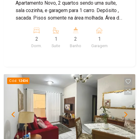
Apartamento Novo, 2 quartos sendo uma suíte,
sala cozinha, e garagem para 1 carro. Depósito ,
sacada. Pisos somente na área molhada. Área de
lazer completa, com piscina, churrasqueira,
espaço pets, salão de festas, playground.
2
1
2
1
Dorm.
Suite
Banho
Garagem
Cód.
12434