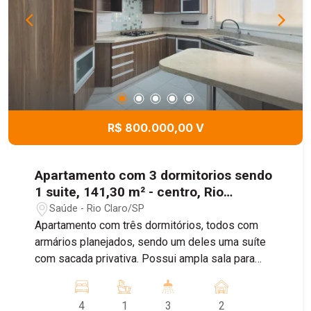
R$ 800.000,00 V
Apartamento com 3 dormitorios sendo
1 suite, 141,30 m² - centro, Rio
Claro/SP
Saúde - Rio Claro/SP
Apartamento com três dormitórios, todos com
armários planejados, sendo um deles uma suíte
com sacada privativa. Possui ampla sala para
dois ambientes, com sacada fechada em vidros e
ar-condicionado, proporcionando conforto e boa
4
1
3
2
iluminação natural. A cozinha é equipada com