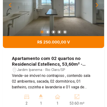
R$ 250.000,00 V
Apartamento com 02 quartos no
Residencial Estellencs, 53,60m² -
Jardim Ipanema
Jardim Ipanema - Rio Claro/SP
Vende-se imóvel no contrapiso , contendo sala
02 ambientes, sacada, 02 dormitórios, 01
banheiro, cozinha e lavanderia e 01 vaga de
garagem
2
1
1
53.60 m²