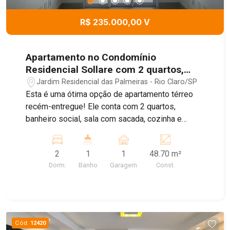
R$ 235.000,00 V
Apartamento no Condomínio
Residencial Sollare com 2 quartos,
48,70m² - Jardim Residencial das
Jardim Residencial das Palmeiras - Rio Claro/SP
Palmeiras, Rio Claro/SP - Sollare
Esta é uma ótima opção de apartamento térreo
Residencial
recém-entregue! Ele conta com 2 quartos,
banheiro social, sala com sacada, cozinha e
garagem descoberta para 1 carro. Além disso, o
condomínio oferece diversas opções de lazer,
2
1
1
48.70 m²
como portaria 24h, quadra, playground e 2
Dorm.
Banho
Garagem
Const.
quiosques com churrasqueira. Agende sua visita
com nossos corretores e conheça de perto essa
excelente oportunidade!
Cód.
12420