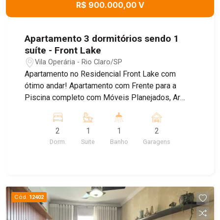
R$ 900.000,00 V
Apartamento 3 dormitórios sendo 1
suíte - Front Lake
Vila Operária - Rio Claro/SP
Apartamento no Residencial Front Lake com
ótimo andar! Apartamento com Frente para a
Piscina completo com Móveis Planejados, Ar
condicionado e aquecimento a Gas, com 02
Dormitórios sendo 01 Suite, Wc Social, Sala de
2
1
1
2
jantar e Estar e TV, Varanda Gourmet, Area de
Dorm.
Suite
Banho
Garagens
Serviço Esclusiva e 01 Cozinha Completa! São
duas Vagas de Garagem Paralelas no Subsolo!
Obs: Apartamento Exclusivo para pessoas
exigentes! Agende uma visita com um de nossos
corretores!
Cód.
12402