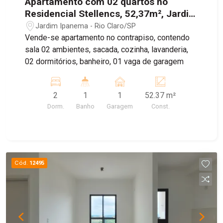
Apartamento com 02 quartos no
Residencial Stellencs, 52,37m², Jardim
Ipanema, RIo Claro/SP
Jardim Ipanema - Rio Claro/SP
Vende-se apartamento no contrapiso, contendo
sala 02 ambientes, sacada, cozinha, lavanderia,
02 dormitórios, banheiro, 01 vaga de garagem
2
1
1
52.37 m²
Dorm.
Banho
Garagem
Const.
Cód.
12495